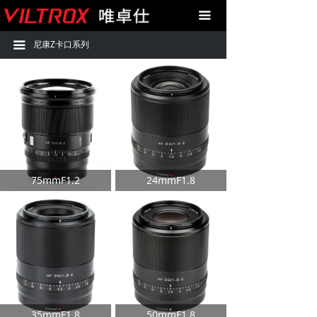
首页
Z卡口85mmF1.8
끀
尼康Z卡口系列
产品中心
Z卡口20mmF1.8
끀
技术支持
Z卡口24mmF1.8
购买
Z卡口35mmF1.8
图库
Z卡口50mmF1.8
关于我们
Z卡口23mmF1.4
75mmF1.2
24mmF1.8
联系我们
Z卡口33mmF1.4
APP下载
Z卡口56mmF1.4
Z卡口1314
Z卡口7512
35mmF1.8
50mmF1.8