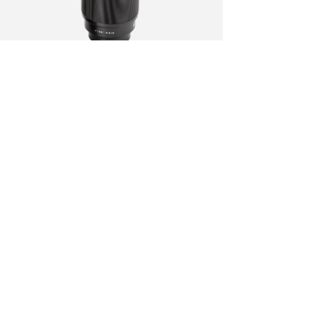
F1.4
采用F1.4大光圈设计，重量轻便，体积小巧，
为人像、美食。风光
和夜景等诸多题材的拍摄提供了灵活性和便利
性。
包含一枚ED镜片和一枚高折射镜片，采用高清
纳米多层镀膜，前镜片防水防污镀膜，前镜片
防水防污......