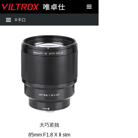
首页
X卡口23X
끀
产品中心
X卡口33X
X卡口
끀
技术支持
X卡口56X
购买
X卡口85X
图库
X卡口13X
关于我们
X卡口75X
联系我们
X卡口23X
APP下载
X卡口85X二代
X卡口2712
大巧若拙
85mm F1.8 X Ⅱ stm